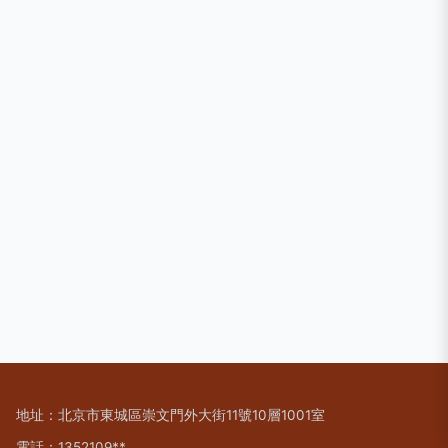
地址：北京市東城區崇文門外大街11號10層1001室
電話：1352109**