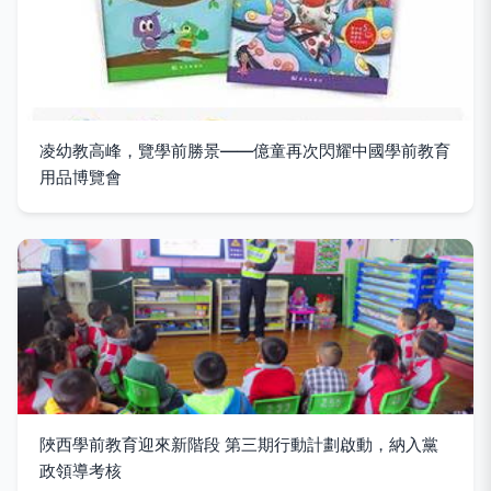
凌幼教高峰，覽學前勝景——億童再次閃耀中國學前教育
用品博覽會
陜西學前教育迎來新階段 第三期行動計劃啟動，納入黨
政領導考核