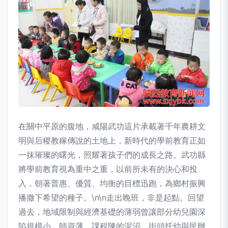
在關中平原的腹地，咸陽武功這片承載著千年農耕文
明與后稷教稼傳說的土地上，新時代的學前教育正如
一抹璀璨的曙光，照耀著孩子們的成長之路。武功縣
將學前教育視為重中之重，以前所未有的決心和投
入，朝著普惠、優質、均衡的目標迅跑，為鄉村振興
播撒下希望的種子。\n\n走出睌班，非是起點。回望
過去，地域限制與經濟基礎的薄弱曾讓部分幼兒園深
陷規模小、師資薄、課程陳的泥沼。街頭托幼與民辦