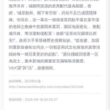
無序并存，城鄉間資源的差異斷代最為顯眼，曾
經，‘城里飽和、鄉下有空崗’，武幼不足已成隱隱陣
痛。但現在，這一幕在一個個凌晨四點半還在菜市場
的老師之教繪中愈撕開來重寫，園區地面硬化 、教配
備升維、專項運動場配置：放眼“這里幼兒園堪比西
安!”。政府大手筆填補歷史債務短缺。“從改建、加固
到重新裝修拓址同步,一切都是用武文化推進的真摯澆
鑄給每一個兒童更好的起點”。”過往殘破回憶逐一沉
為泥土，畫本新做的圖書室充滿咯咯清脆聲。
\n\n“課”與“法”，啟微相框。
如若轉載，請注明出處：
http://www.kevinmurphy.com.cn/product/43.html
更新時間：2026-06-18 05:05:37